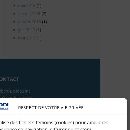
mai 2018
(1)
février 2018
(2)
janvier 2018
(1)
juin 2017
(1)
mai 2017
(1)
ONTACT
bert Boileau inc.
255 rue Hickmore
int-Laurent (Québec) H4T 1S5
RESPECT DE VOTRE VIE PRIVÉE
léphone : 514 333-8420
tilise des fichiers témoins (cookies) pour améliorer
périence de navigation, diffuser du contenu