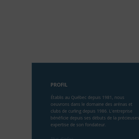
PROFIL
Établis au Québec depuis 1981, nous
oeuvrons dans le domaine des arénas et
clubs de curling depuis 1986. L'entreprise
bénéficie depuis ses débuts de la précieuse
expertise de son fondateur.
Plus d'infos