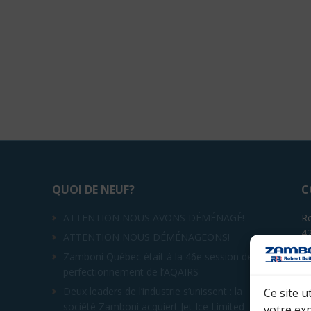
QUOI DE NEUF?
C
ATTENTION NOUS AVONS DÉMÉNAGÉ!
Ro
4
ATTENTION NOUS DÉMÉNAGEONS!
Sa
Zamboni Québec était à la 46e session de
s
perfectionnement de l’AQAIRS
Té
Deux leaders de l’industrie s’unissent : la
Ce site u
société Zamboni acquiert Jet Ice Limited
votre ex