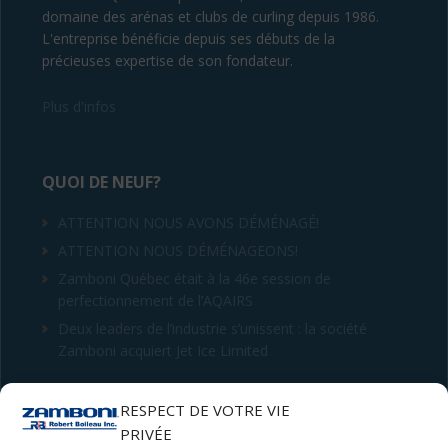
domaine des arénas et clubs de curling depuis 1986.
L'entreprise bénéficie depuis ses débuts de la
précieuses expertise de son fondateur.
Plus d'infos
QUOI DE NEUF?
ATTENTION NOUS AVONS DÉMÉNAGÉ!
ATTENTION NOUS DÉMÉNAGEONS!
Zamboni Québec était à la 46e session de
perfectionnement de l’AQAIRS
Deux leaders de l’industrie s’unissent : la société
Zamboni acquiert Jet Ice Limited
CONTACT
RESPECT DE VOTRE VIE
PRIVÉE
Robert Boileau inc.