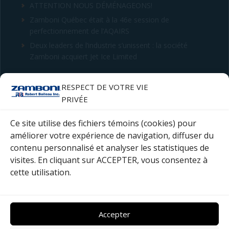
ATTENTION NOUS DÉMÉNAGEONS!
Zamboni Québec était à la 46e session de
perfectionnement de l’AQAIRS
Deux leaders de l’industrie s’unissent : la société
Zamboni acquiert Jet Ice Limited
CONTACT
RESPECT DE VOTRE VIE
PRIVÉE
Robert Boileau inc.
4255 rue Hickmore
Ce site utilise des fichiers témoins (cookies) pour
Saint-Laurent (Québec) H4T 1S5
améliorer votre expérience de navigation, diffuser du
contenu personnalisé et analyser les statistiques de
Téléphone : 514 333-8420
visites. En cliquant sur ACCEPTER, vous consentez à
cette utilisation.
Courriel :
Complétez le formulaire
Accepter