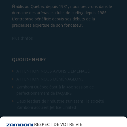
Établis au Québec depuis 1981, nous oeuvrons dans le
domaine des arénas et clubs de curling depuis 1986.
L'entreprise bénéficie depuis ses débuts de la
précieuses expertise de son fondateur.
Plus d'infos
QUOI DE NEUF?
ATTENTION NOUS AVONS DÉMÉNAGÉ!
ATTENTION NOUS DÉMÉNAGEONS!
Zamboni Québec était à la 46e session de
perfectionnement de l’AQAIRS
Deux leaders de l’industrie s’unissent : la société
Zamboni acquiert Jet Ice Limited
CONTACT
RESPECT DE VOTRE VIE