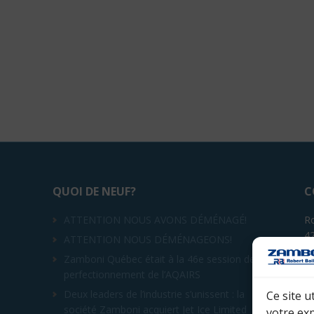
QUOI DE NEUF?
C
ATTENTION NOUS AVONS DÉMÉNAGÉ!
Ro
4
ATTENTION NOUS DÉMÉNAGEONS!
Sa
Zamboni Québec était à la 46e session de
s
perfectionnement de l’AQAIRS
Té
Deux leaders de l’industrie s’unissent : la
Ce site u
société Zamboni acquiert Jet Ice Limited
votre ex