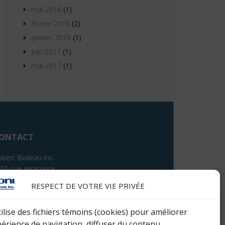
mai 2018
(1)
février 2018
(2)
janvier 2018
(1)
juin 2017
(1)
mai 2017
(1)
ONTACT
bert Boileau inc.
255 rue Hickmore
int-Laurent (Québec) H4T 1S5
RESPECT DE VOTRE VIE PRIVÉE
léphone : 514 333-8420
tilise des fichiers témoins (cookies) pour améliorer
périence de navigation, diffuser du contenu