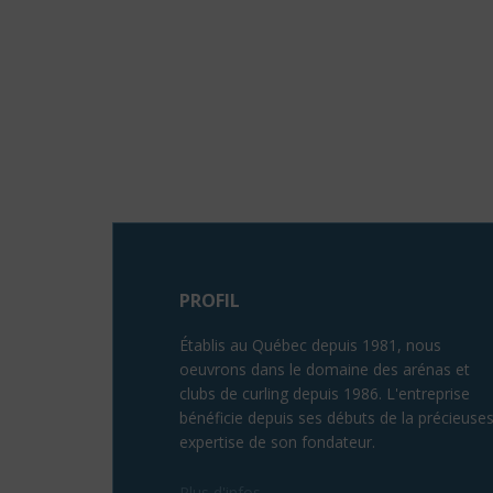
PROFIL
Établis au Québec depuis 1981, nous
oeuvrons dans le domaine des arénas et
clubs de curling depuis 1986. L'entreprise
bénéficie depuis ses débuts de la précieuse
expertise de son fondateur.
Plus d'infos