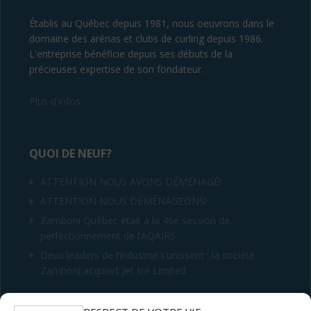
Établis au Québec depuis 1981, nous oeuvrons dans le
domaine des arénas et clubs de curling depuis 1986.
L'entreprise bénéficie depuis ses débuts de la
précieuses expertise de son fondateur.
Plus d'infos
QUOI DE NEUF?
ATTENTION NOUS AVONS DÉMÉNAGÉ!
ATTENTION NOUS DÉMÉNAGEONS!
Zamboni Québec était à la 46e session de
perfectionnement de l’AQAIRS
Deux leaders de l’industrie s’unissent : la société
Zamboni acquiert Jet Ice Limited
CONTACT