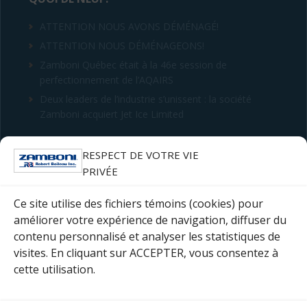
ATTENTION NOUS AVONS DÉMÉNAGÉ!
ATTENTION NOUS DÉMÉNAGEONS!
Zamboni Québec était à la 46e session de
perfectionnement de l’AQAIRS
Deux leaders de l’industrie s’unissent : la société
Zamboni acquiert Jet Ice Limited
CONTACT
RESPECT DE VOTRE VIE
PRIVÉE
Robert Boileau inc.
4255 rue Hickmore
Ce site utilise des fichiers témoins (cookies) pour
Saint-Laurent (Québec) H4T 1S5
améliorer votre expérience de navigation, diffuser du
contenu personnalisé et analyser les statistiques de
Téléphone : 514 333-8420
visites. En cliquant sur ACCEPTER, vous consentez à
cette utilisation.
Courriel :
Complétez le formulaire